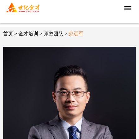
首页
>
金才培训
> 师资团队 >
彭远军