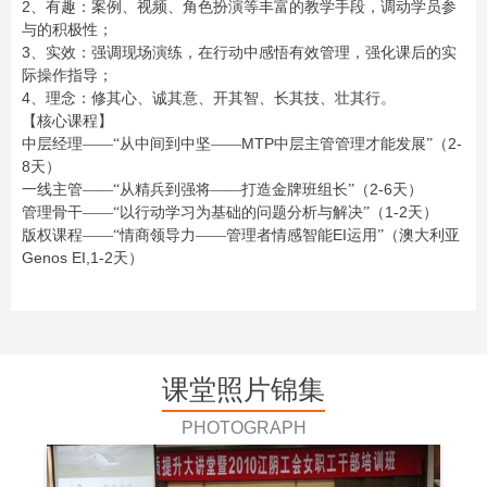
2
、有趣：案例、视频、角色扮演等丰富的教学手段，调动学员参
与的积极性；
3
、实效：强调现场演练，在行动中感悟有效管理，强化课后的实
际操作指导；
4
、理念：修其心、诚其意、开其智、长其技、壮其行。
【核心课程】
MTP
2-
中层经理——“从中间到中坚——
中层主管管理才能发展”（
8
天）
2-6
一线主管——“从精兵到强将——打造金牌班组长”（
天）
1-2
管理骨干——“以行动学习为基础的问题分析与解决”（
天）
EI
版权课程——“情商领导力——管理者情感智能
运用”（澳大利亚
Genos EI,1-2
天）
课堂照片锦集
PHOTOGRAPH