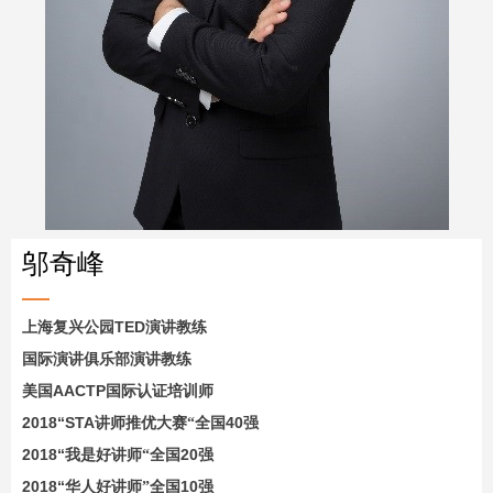
邬奇峰
TED
上海复兴公园
演讲教练
国际演讲俱乐部演讲教练
AACTP
美国
国际认证培训师
2018“STA
40
讲师推优大赛“全国
强
2018“
20
我是好讲师“全国
强
2018“
10
华人好讲师”全国
强